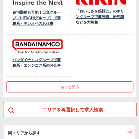
「おいしさを笑顔に」のキリ
在宅勤務も可能！日立グルー
ングループで事務職、研究職
プ（HITACHIグループ）で事
などを大募集
務系・テレオペのお仕事
バンダイナムコグループで事
務系・エンジニア系のお仕事
もっと見る
エリアを再選択して求人検索
同エリアから探す