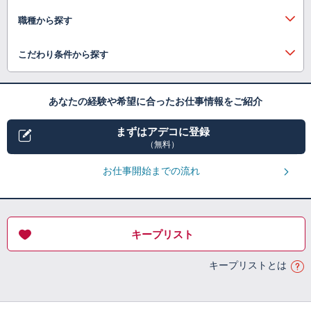
職種から探す
こだわり条件から探す
あなたの経験や希望に合ったお仕事情報をご紹介
まずはアデコに登録
（無料）
お仕事開始までの流れ
キープリスト
キープリストとは