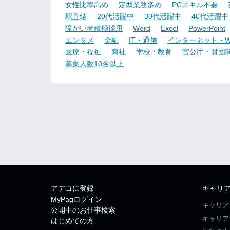
女性比率高め
定型業務多め
PCスキル不要
駅直結
20代活躍中
30代活躍中
40代活躍中
障がい者積極採用
Word
Excel
PowerPoint
エンタメ
金融
IT・通信
インターネット・W
医療・福祉
商社
学校・教育
官公庁・財団
募集人数10名以上
アデコに登録
キャリ
MyPagログイン
キャリア
公開中のお仕事検索
キャリア
はじめての方