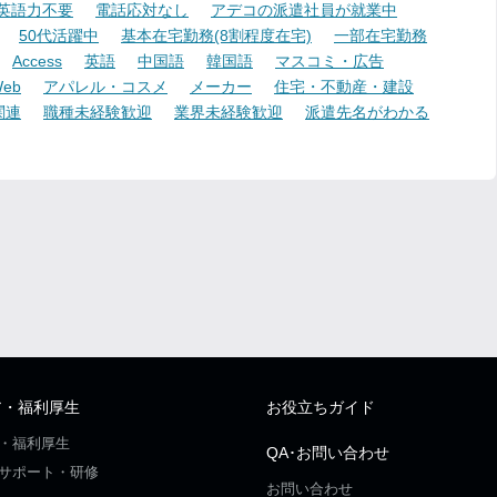
英語力不要
電話応対なし
アデコの派遣社員が就業中
50代活躍中
基本在宅勤務(8割程度在宅)
一部在宅勤務
Access
英語
中国語
韓国語
マスコミ・広告
eb
アパレル・コスメ
メーカー
住宅・不動産・建設
関連
職種未経験歓迎
業界未経験歓迎
派遣先名がわかる
ア・福利厚生
お役立ちガイド
・福利厚生
QA･お問い合わせ
サポート・研修
お問い合わせ