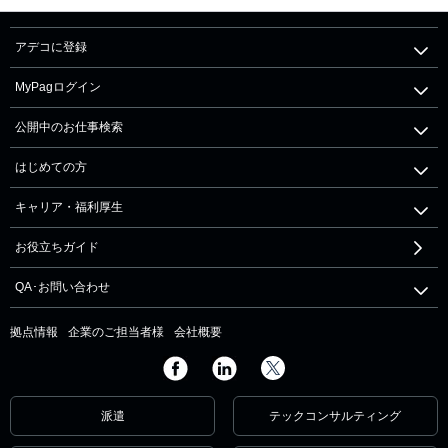
アデコに登録
MyPagログイン
公開中のお仕事検索
はじめての方
キャリア・福利厚生
お役立ちガイド
QA･お問い合わせ
拠点情報
企業のご担当者様
会社概要
派遣
テックコンサルティング