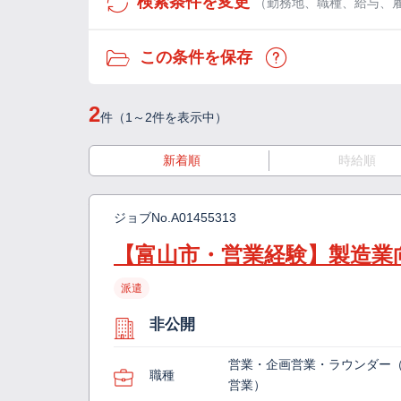
検索条件を変更
（勤務地、職種、給与、
この条件を保存
2
件（1～2件を表示中）
新着順
時給順
ジョブNo.
A01455313
【富山市・営業経験】製造業
派遣
非公開
営業・企画営業・ラウンダー
職種
営業）