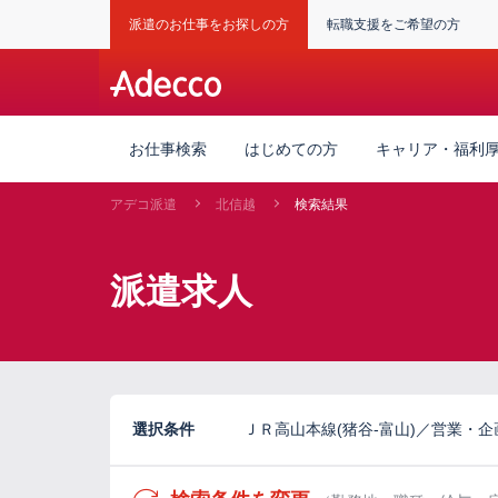
派遣のお仕事をお探しの方
転職支援をご希望の方
お仕事検索
はじめての方
キャリア・福利
アデコ派遣
北信越
検索結果
派遣求人
選択条件
ＪＲ高山本線(猪谷-富山)／営業・