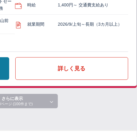
トセー
時給
1,400円～ 交通費支給あり
務
富山前
就業期間
2026/9/上旬～長期（3カ月以上）
詳しく見る
さらに表示
/ページ (100件まで)