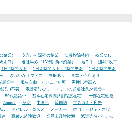
降の始業）
夕方から深夜の始業
扶養控除枠内
残業なし
時間未満）
退社早め（16時以前の終業）
週5日
週4日以下
1日7時間以上
1日４時間以上～7時間未満
1日４時間未満
可
きれいなオフィス
制服あり
食堂・売店あり
が就業中
服装自由・カジュアル可
男性比率高め
英語力不要
電話応対なし
アデコの派遣社員が就業中
50代活躍中
基本在宅勤務(8割程度在宅)
一部在宅勤務
Access
英語
中国語
韓国語
マスコミ・広告
eb
アパレル・コスメ
メーカー
住宅・不動産・建設
関連
職種未経験歓迎
業界未経験歓迎
派遣先名がわかる