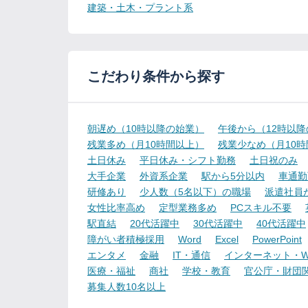
建築・土木・プラント系
こだわり条件から探す
朝遅め（10時以降の始業）
午後から（12時以
残業多め（月10時間以上）
残業少なめ（月10
土日休み
平日休み・シフト勤務
土日祝のみ
大手企業
外資系企業
駅から5分以内
車通勤
研修あり
少人数（5名以下）の職場
派遣社員
女性比率高め
定型業務多め
PCスキル不要
駅直結
20代活躍中
30代活躍中
40代活躍中
障がい者積極採用
Word
Excel
PowerPoint
エンタメ
金融
IT・通信
インターネット・W
医療・福祉
商社
学校・教育
官公庁・財団
募集人数10名以上