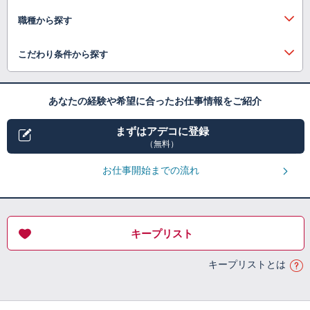
職種から探す
こだわり条件から探す
あなたの経験や希望に合ったお仕事情報をご紹介
まずはアデコに登録
（無料）
お仕事開始までの流れ
キープリスト
キープリストとは