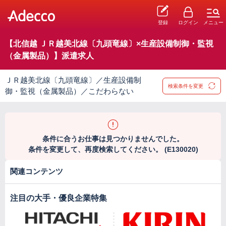
登録
ログイン
メニュー
【北信越 ＪＲ越美北線〔九頭竜線〕×生産設備制御・監視
（金属製品）】派遣求人
ＪＲ越美北線〔九頭竜線〕／生産設備制
検索条件を変更
御・監視（金属製品）／こだわらない
条件に合うお仕事は見つかりませんでした。
条件を変更して、再度検索してください。 (E130020)
関連コンテンツ
注目の大手・優良企業特集