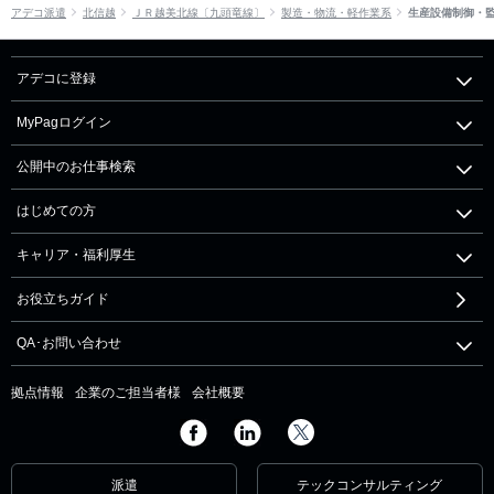
アデコ派遣
北信越
ＪＲ越美北線〔九頭竜線〕
製造・物流・軽作業系
生産設備制御・
アデコに登録
MyPagログイン
公開中のお仕事検索
はじめての方
キャリア・福利厚生
お役立ちガイド
QA･お問い合わせ
拠点情報
企業のご担当者様
会社概要
派遣
テックコンサルティング