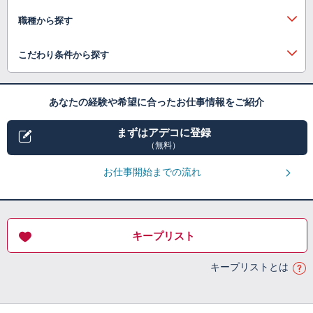
職種から探す
こだわり条件から探す
あなたの経験や希望に合ったお仕事情報をご紹介
まずはアデコに登録
（無料）
お仕事開始までの流れ
キープリスト
キープリストとは