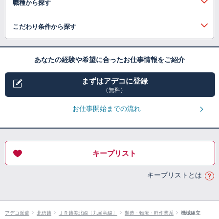
職種から探す
こだわり条件から探す
あなたの経験や希望に合ったお仕事情報をご紹介
まずはアデコに登録
（無料）
お仕事開始までの流れ
キープリスト
キープリストとは
アデコ派遣
北信越
ＪＲ越美北線〔九頭竜線〕
製造・物流・軽作業系
機械組立