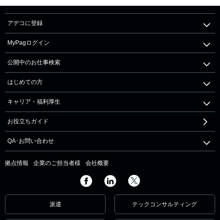
アデコに登録
MyPagログイン
公開中のお仕事検索
はじめての方
キャリア・福利厚生
お役立ちガイド
QA･お問い合わせ
拠点情報
企業のご担当者様
会社概要
派遣
テックコンサルティング