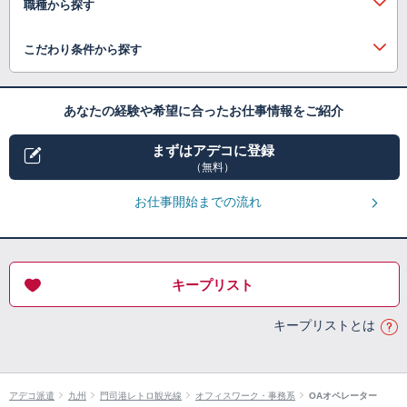
職種から探す
こだわり条件から探す
あなたの経験や希望に合ったお仕事情報をご紹介
まずはアデコに登録
（無料）
お仕事開始までの流れ
キープリスト
キープリストとは
アデコ派遣
九州
門司港レトロ観光線
オフィスワーク・事務系
OAオペレーター