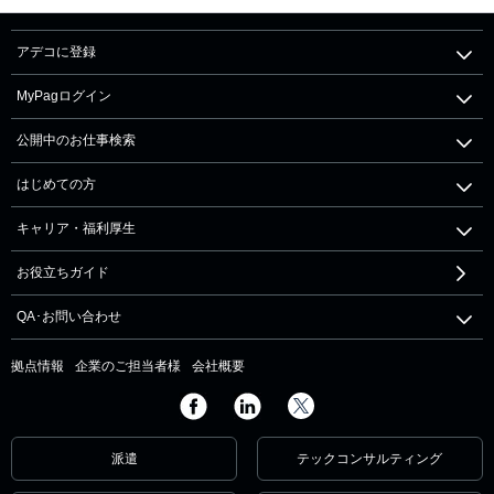
アデコに登録
MyPagログイン
公開中のお仕事検索
はじめての方
キャリア・福利厚生
お役立ちガイド
QA･お問い合わせ
拠点情報
企業のご担当者様
会社概要
派遣
テックコンサルティング