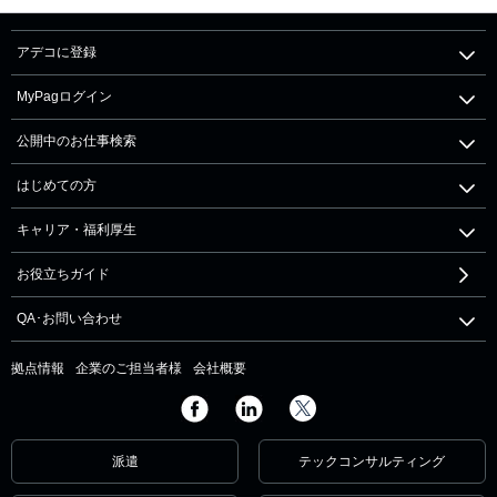
アデコに登録
MyPagログイン
公開中のお仕事検索
はじめての方
キャリア・福利厚生
お役立ちガイド
QA･お問い合わせ
拠点情報
企業のご担当者様
会社概要
派遣
テックコンサルティング