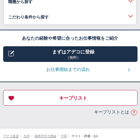
職種から探す
こだわり条件から探す
あなたの経験や希望に合ったお仕事情報をご紹介
まずはアデコに登録
（無料）
お仕事開始までの流れ
キープリスト
キープリストとは
アデコ派遣
九州
福岡市営七隈線
IT系
テスト・評価・QA