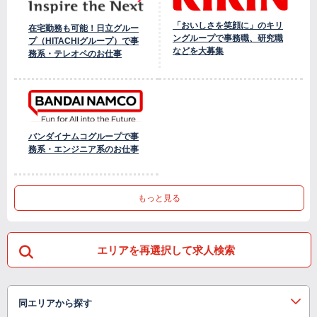
「おいしさを笑顔に」のキリ
在宅勤務も可能！日立グルー
ングループで事務職、研究職
プ（HITACHIグループ）で事
などを大募集
務系・テレオペのお仕事
バンダイナムコグループで事
務系・エンジニア系のお仕事
もっと見る
エリアを再選択して求人検索
同エリアから探す