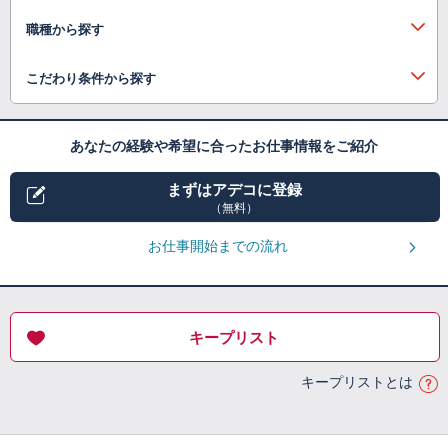
職種から探す
こだわり条件から探す
あなたの経験や希望に合ったお仕事情報をご紹介
まずはアデコに登録
（無料）
お仕事開始までの流れ
キープリスト
キープリストとは