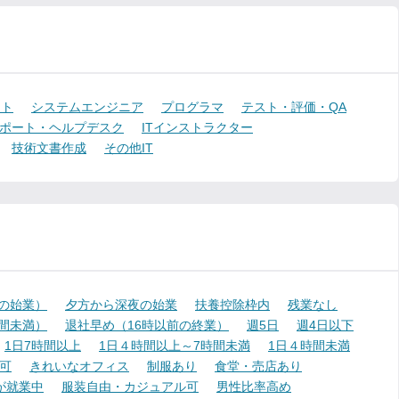
ント
システムエンジニア
プログラマ
テスト・評価・QA
ポート・ヘルプデスク
ITインストラクター
技術文書作成
その他IT
降の始業）
夕方から深夜の始業
扶養控除枠内
残業なし
時間未満）
退社早め（16時以前の終業）
週5日
週4日以下
1日7時間以上
1日４時間以上～7時間未満
1日４時間未満
可
きれいなオフィス
制服あり
食堂・売店あり
が就業中
服装自由・カジュアル可
男性比率高め