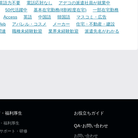
英語力不要
電話応対なし
アデコの派遣社員が就業中
50代活躍中
基本在宅勤務(8割程度在宅)
一部在宅勤務
Access
英語
中国語
韓国語
マスコミ・広告
eb
アパレル・コスメ
メーカー
住宅・不動産・建設
関連
職種未経験歓迎
業界未経験歓迎
派遣先名がわかる
ア・福利厚生
お役立ちガイド
・福利厚生
QA･お問い合わせ
サポート・研修
お問い合わせ