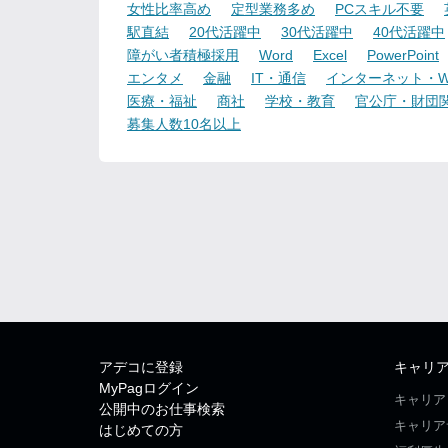
女性比率高め
定型業務多め
PCスキル不要
駅直結
20代活躍中
30代活躍中
40代活躍中
障がい者積極採用
Word
Excel
PowerPoint
エンタメ
金融
IT・通信
インターネット・W
医療・福祉
商社
学校・教育
官公庁・財団
募集人数10名以上
アデコに登録
キャリ
MyPagログイン
キャリア
公開中のお仕事検索
キャリア
はじめての方