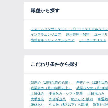
職種から探す
システムコンサルタント・プロジェクトマネジメ
インフラエンジニア
運用管理・保守
ユーザサ
情報セキュリティエンジニア
データアナリスト
こだわり条件から探す
朝遅め（10時以降の始業）
午後から（12時以
残業多め（月10時間以上）
残業少なめ（月10
土日休み
平日休み・シフト勤務
土日祝のみ
大手企業
外資系企業
駅から5分以内
車通勤
研修あり
少人数（5名以下）の職場
派遣社員