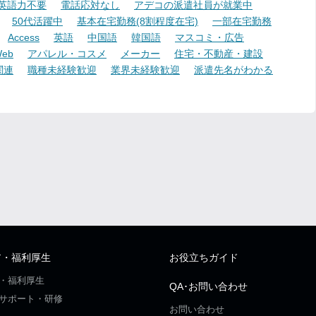
英語力不要
電話応対なし
アデコの派遣社員が就業中
50代活躍中
基本在宅勤務(8割程度在宅)
一部在宅勤務
Access
英語
中国語
韓国語
マスコミ・広告
eb
アパレル・コスメ
メーカー
住宅・不動産・建設
関連
職種未経験歓迎
業界未経験歓迎
派遣先名がわかる
ア・福利厚生
お役立ちガイド
・福利厚生
QA･お問い合わせ
サポート・研修
お問い合わせ