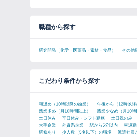
職種から探す
研究開発（化学・医薬品・素材・食品）
その他
こだわり条件から探す
朝遅め（10時以降の始業）
午後から（12時以
残業多め（月10時間以上）
残業少なめ（月10
土日休み
平日休み・シフト勤務
土日祝のみ
大手企業
外資系企業
駅から5分以内
車通勤
研修あり
少人数（5名以下）の職場
派遣社員