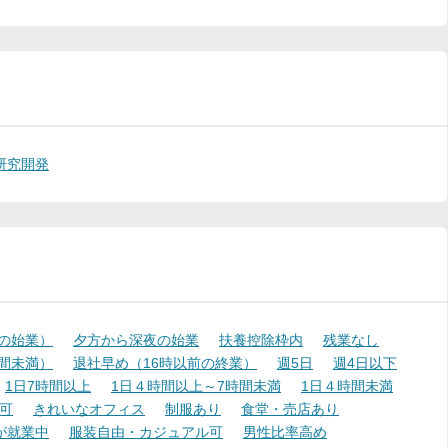
研究開発
降の始業）
夕方から深夜の始業
扶養控除枠内
残業なし
時間未満）
退社早め（16時以前の終業）
週5日
週4日以下
1日7時間以上
1日４時間以上～7時間未満
1日４時間未満
可
きれいなオフィス
制服あり
食堂・売店あり
が就業中
服装自由・カジュアル可
男性比率高め