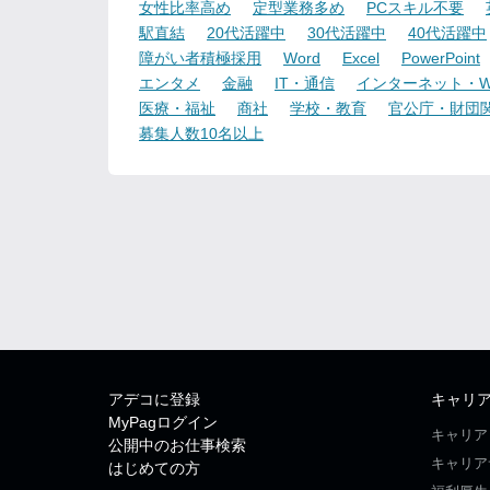
女性比率高め
定型業務多め
PCスキル不要
駅直結
20代活躍中
30代活躍中
40代活躍中
障がい者積極採用
Word
Excel
PowerPoint
エンタメ
金融
IT・通信
インターネット・W
医療・福祉
商社
学校・教育
官公庁・財団
募集人数10名以上
アデコに登録
キャリ
MyPagログイン
キャリア
公開中のお仕事検索
キャリア
はじめての方