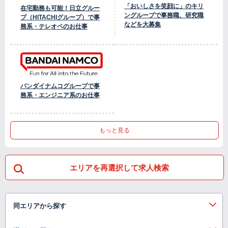
「おいしさを笑顔に」のキリ
在宅勤務も可能！日立グルー
ングループで事務職、研究職
プ（HITACHIグループ）で事
などを大募集
務系・テレオペのお仕事
バンダイナムコグループで事
務系・エンジニア系のお仕事
もっと見る
エリアを再選択して求人検索
同エリアから探す