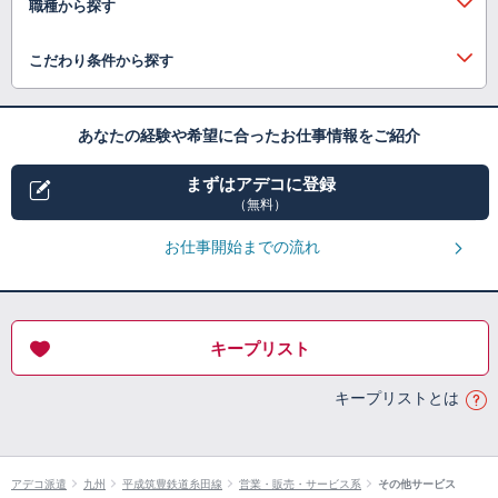
職種から探す
こだわり条件から探す
あなたの経験や希望に合ったお仕事情報をご紹介
まずはアデコに登録
（無料）
お仕事開始までの流れ
キープリスト
キープリストとは
アデコ派遣
九州
平成筑豊鉄道糸田線
営業・販売・サービス系
その他サービス