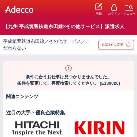
登録
ログイン
メニュー
【九州 平成筑豊鉄道糸田線×その他サービス】派遣求人
平成筑豊鉄道糸田線／その他サービス／こ
検索条件を変更
だわらない
条件に合うお仕事は見つかりませんでした。
条件を変更して、再度検索してください。 (E130020)
関連コンテンツ
注目の大手・優良企業特集