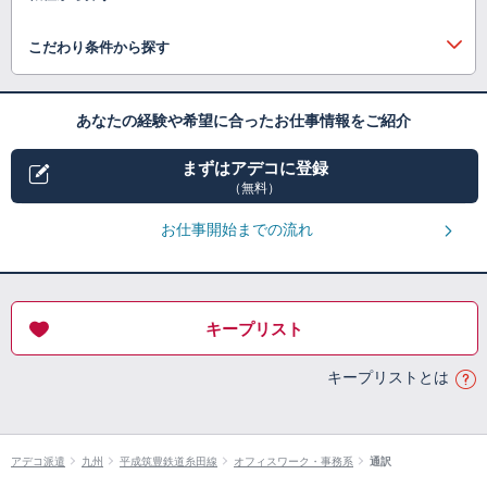
こだわり条件から探す
あなたの経験や希望に合ったお仕事情報をご紹介
まずはアデコに登録
（無料）
お仕事開始までの流れ
キープリスト
キープリストとは
アデコ派遣
九州
平成筑豊鉄道糸田線
オフィスワーク・事務系
通訳