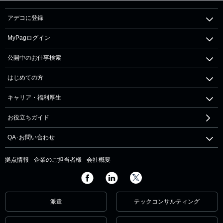
アデコに登録
MyPagログイン
公開中のお仕事検索
はじめての方
キャリア・福利厚生
お役立ちガイド
QA･お問い合わせ
拠点情報
企業のご担当者様
会社概要
派遣
テックコンサルティング