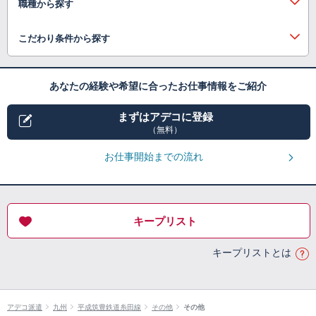
職種から探す
こだわり条件から探す
あなたの経験や希望に合ったお仕事情報をご紹介
まずはアデコに登録
（無料）
お仕事開始までの流れ
キープリスト
キープリストとは
アデコ派遣
九州
平成筑豊鉄道糸田線
その他
その他