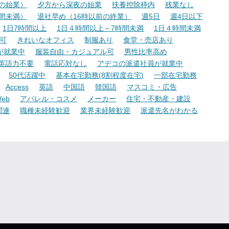
降の始業）
夕方から深夜の始業
扶養控除枠内
残業なし
時間未満）
退社早め（16時以前の終業）
週5日
週4日以下
1日7時間以上
1日４時間以上～7時間未満
1日４時間未満
可
きれいなオフィス
制服あり
食堂・売店あり
が就業中
服装自由・カジュアル可
男性比率高め
英語力不要
電話応対なし
アデコの派遣社員が就業中
50代活躍中
基本在宅勤務(8割程度在宅)
一部在宅勤務
Access
英語
中国語
韓国語
マスコミ・広告
eb
アパレル・コスメ
メーカー
住宅・不動産・建設
関連
職種未経験歓迎
業界未経験歓迎
派遣先名がわかる