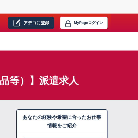
アデコに
登録
MyPage
ログイン
料品等）】派遣求人
あなたの経験や希望に合ったお仕事
情報をご紹介