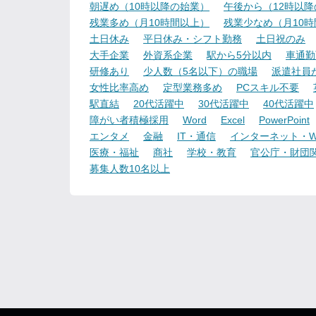
朝遅め（10時以降の始業）
午後から（12時以
残業多め（月10時間以上）
残業少なめ（月10
土日休み
平日休み・シフト勤務
土日祝のみ
大手企業
外資系企業
駅から5分以内
車通勤
研修あり
少人数（5名以下）の職場
派遣社員
女性比率高め
定型業務多め
PCスキル不要
駅直結
20代活躍中
30代活躍中
40代活躍中
障がい者積極採用
Word
Excel
PowerPoint
エンタメ
金融
IT・通信
インターネット・W
医療・福祉
商社
学校・教育
官公庁・財団
募集人数10名以上