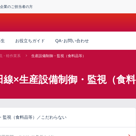
企業のご担当者の方
厚生
お役立ちガイド
QA･お問い合わせ
流・軽作業系
生産設備制御・監視（食料品等）
田線×生産設備制御・監視（食
・監視（食料品等）／こだわらない