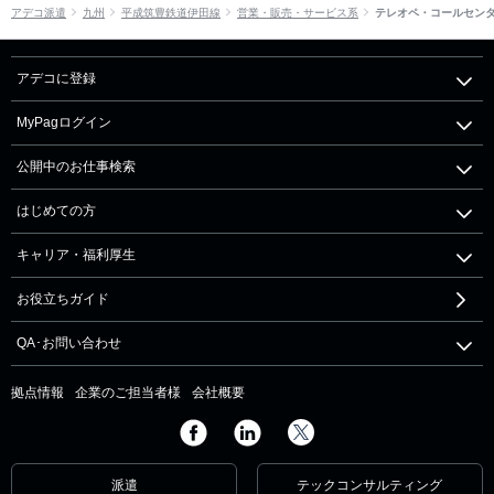
アデコ派遣
九州
平成筑豊鉄道伊田線
営業・販売・サービス系
テレオペ・コールセン
アデコに登録
MyPagログイン
公開中のお仕事検索
はじめての方
キャリア・福利厚生
お役立ちガイド
QA･お問い合わせ
拠点情報
企業のご担当者様
会社概要
派遣
テックコンサルティング