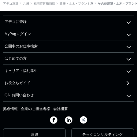
アデコ派遣
九州
福岡市営箱崎線
建築・土木・プラント系
その他建築・土木・プラン
アデコに登録
MyPagログイン
公開中のお仕事検索
はじめての方
キャリア・福利厚生
お役立ちガイド
QA･お問い合わせ
拠点情報
企業のご担当者様
会社概要
派遣
テックコンサルティング