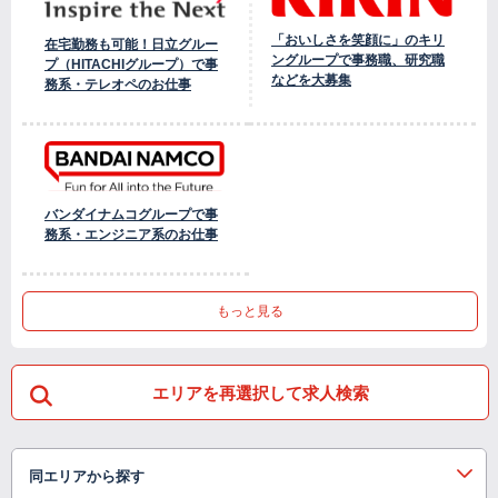
「おいしさを笑顔に」のキリ
在宅勤務も可能！日立グルー
ングループで事務職、研究職
プ（HITACHIグループ）で事
などを大募集
務系・テレオペのお仕事
バンダイナムコグループで事
務系・エンジニア系のお仕事
もっと見る
エリアを再選択して求人検索
同エリアから探す