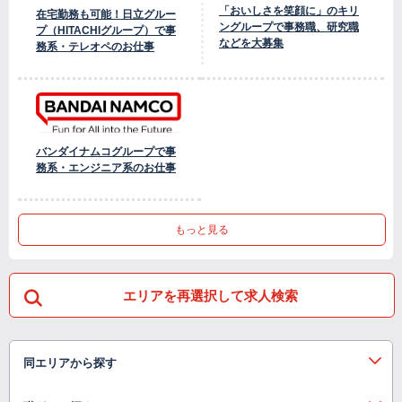
「おいしさを笑顔に」のキリ
在宅勤務も可能！日立グルー
ングループで事務職、研究職
プ（HITACHIグループ）で事
などを大募集
務系・テレオペのお仕事
バンダイナムコグループで事
務系・エンジニア系のお仕事
もっと見る
エリアを再選択して求人検索
同エリアから探す