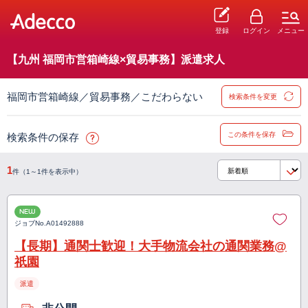
登録
ログイン
メニュー
【九州 福岡市営箱崎線×貿易事務】派遣求人
福岡市営箱崎線／貿易事務／こだわらない
検索条件を変更
この条件を保存
検索条件の保存
1
件（1～1件を表示中）
NEW
ジョブNo.
A01492888
【長期】通関士歓迎！大手物流会社の通関業務@
祇園
派遣