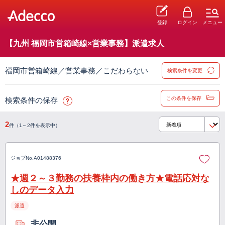
登録
ログイン
メニュー
【九州 福岡市営箱崎線×営業事務】派遣求人
福岡市営箱崎線／営業事務／こだわらない
検索条件を変更
この条件を保存
検索条件の保存
2
件（1～2件を表示中）
ジョブNo.
A01488376
★週２～３勤務の扶養枠内の働き方★電話応対な
しのデータ入力
派遣
非公開