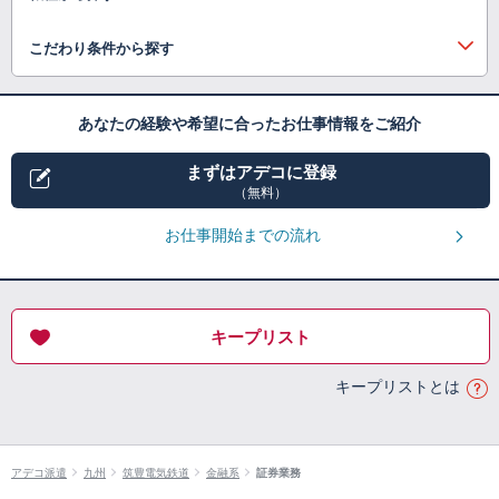
こだわり条件から探す
あなたの経験や希望に合ったお仕事情報をご紹介
まずはアデコに登録
（無料）
お仕事開始までの流れ
キープリスト
キープリストとは
アデコ派遣
九州
筑豊電気鉄道
金融系
証券業務