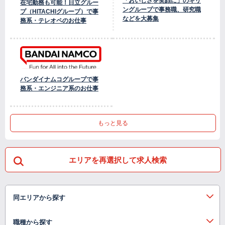
「おいしさを笑顔に」のキリ
在宅勤務も可能！日立グルー
ングループで事務職、研究職
プ（HITACHIグループ）で事
などを大募集
務系・テレオペのお仕事
バンダイナムコグループで事
務系・エンジニア系のお仕事
もっと見る
エリアを再選択して求人検索
同エリアから探す
職種から探す