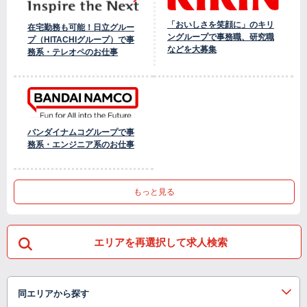
「おいしさを笑顔に」のキリ
在宅勤務も可能！日立グルー
ングループで事務職、研究職
プ（HITACHIグループ）で事
などを大募集
務系・テレオペのお仕事
バンダイナムコグループで事
務系・エンジニア系のお仕事
もっと見る
エリアを再選択して求人検索
同エリアから探す