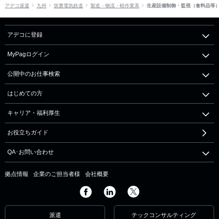
アデコ派遣
九州
筑豊電気鉄道
製造・物流・軽作業系
生産設備制御・監視（食料品等
アデコに登録
MyPagログイン
公開中のお仕事検索
はじめての方
キャリア・福利厚生
お役立ちガイド
QA･お問い合わせ
拠点情報
企業のご担当者様
会社概要
派遣
テックコンサルティング