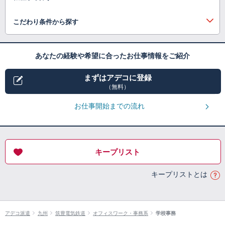
こだわり条件から探す
あなたの経験や希望に合ったお仕事情報をご紹介
まずはアデコに登録
（無料）
お仕事開始までの流れ
キープリスト
キープリストとは
アデコ派遣
九州
筑豊電気鉄道
オフィスワーク・事務系
学校事務