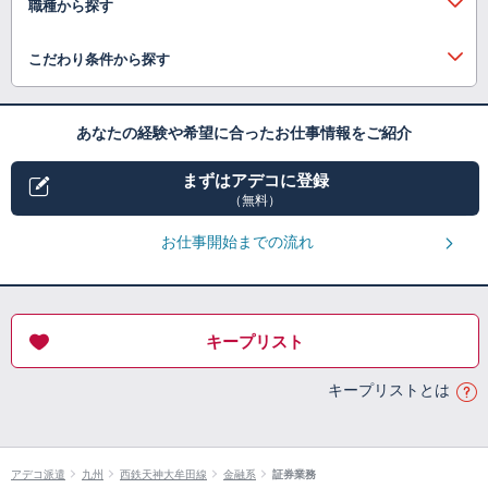
職種から探す
こだわり条件から探す
あなたの経験や希望に合ったお仕事情報をご紹介
まずはアデコに登録
（無料）
お仕事開始までの流れ
キープリスト
キープリストとは
アデコ派遣
九州
西鉄天神大牟田線
金融系
証券業務