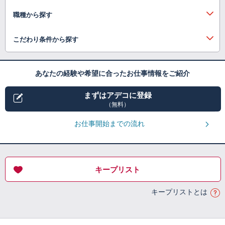
職種から探す
こだわり条件から探す
あなたの経験や希望に合ったお仕事情報をご紹介
まずはアデコに登録
（無料）
お仕事開始までの流れ
キープリスト
キープリストとは