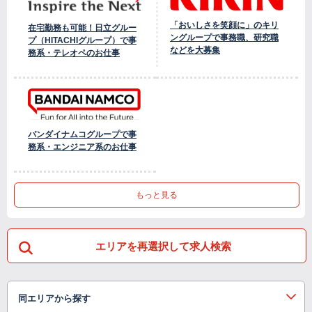
「おいしさを笑顔に」のキリ
在宅勤務も可能！日立グルー
ングループで事務職、研究職
プ（HITACHIグループ）で事
などを大募集
務系・テレオペのお仕事
バンダイナムコグループで事
務系・エンジニア系のお仕事
もっと見る
エリアを再選択して求人検索
同エリアから探す