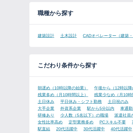
職種から探す
建築設計
土木設計
CADオペレーター（建築
こだわり条件から探す
朝遅め（10時以降の始業）
午後から（12時以
残業多め（月10時間以上）
残業少なめ（月10
土日休み
平日休み・シフト勤務
土日祝のみ
大手企業
外資系企業
駅から5分以内
車通勤
研修あり
少人数（5名以下）の職場
派遣社員
女性比率高め
定型業務多め
PCスキル不要
駅直結
20代活躍中
30代活躍中
40代活躍中