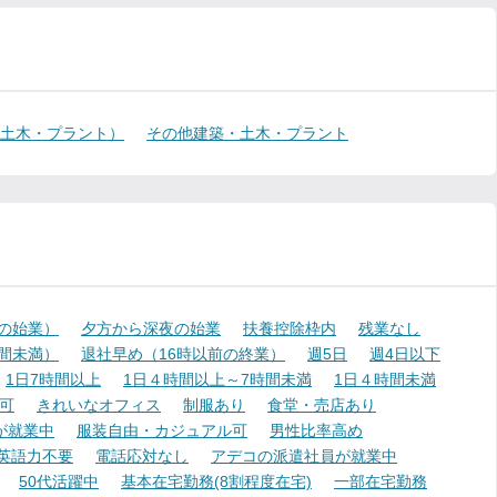
・土木・プラント）
その他建築・土木・プラント
降の始業）
夕方から深夜の始業
扶養控除枠内
残業なし
時間未満）
退社早め（16時以前の終業）
週5日
週4日以下
1日7時間以上
1日４時間以上～7時間未満
1日４時間未満
可
きれいなオフィス
制服あり
食堂・売店あり
が就業中
服装自由・カジュアル可
男性比率高め
英語力不要
電話応対なし
アデコの派遣社員が就業中
50代活躍中
基本在宅勤務(8割程度在宅)
一部在宅勤務