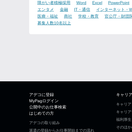
障がい者積極採用
Word
Excel
PowerPoint
エンタメ
金融
IT・通信
インターネット・W
医療・福祉
商社
学校・教育
官公庁・財団
募集人数10名以上
アデコに登録
キャリ
MyPagログイン
キャリア
公開中のお仕事検索
キャリア
はじめての方
福利厚生
アデコの取り組み
そのほか
派遣の登録からお仕事開始までの流れ