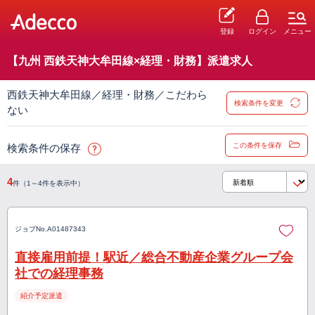
登録
ログイン
メニュー
【九州 西鉄天神大牟田線×経理・財務】派遣求人
西鉄天神大牟田線／経理・財務／こだわら
検索条件を変更
ない
この条件を保存
検索条件の保存
4
件（1～4件を表示中）
ジョブNo.
A01487343
直接雇用前提！駅近／総合不動産企業グループ会
社での経理事務
紹介予定派遣