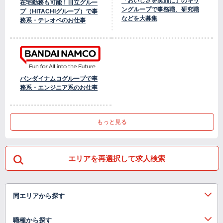
「おいしさを笑顔に」のキリ
在宅勤務も可能！日立グルー
ングループで事務職、研究職
プ（HITACHIグループ）で事
などを大募集
務系・テレオペのお仕事
バンダイナムコグループで事
務系・エンジニア系のお仕事
もっと見る
エリアを再選択して求人検索
同エリアから探す
職種から探す