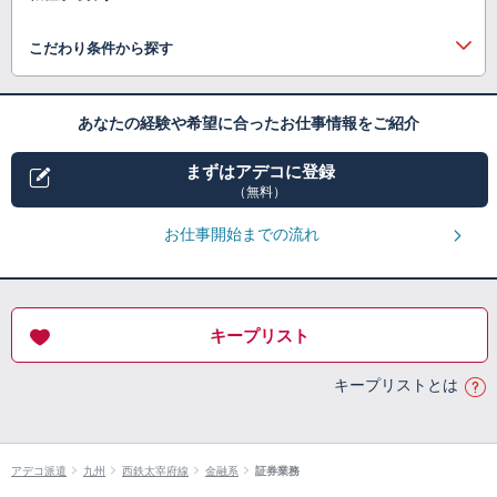
こだわり条件から探す
あなたの経験や希望に合ったお仕事情報をご紹介
まずはアデコに登録
（無料）
お仕事開始までの流れ
キープリスト
キープリストとは
アデコ派遣
九州
西鉄太宰府線
金融系
証券業務