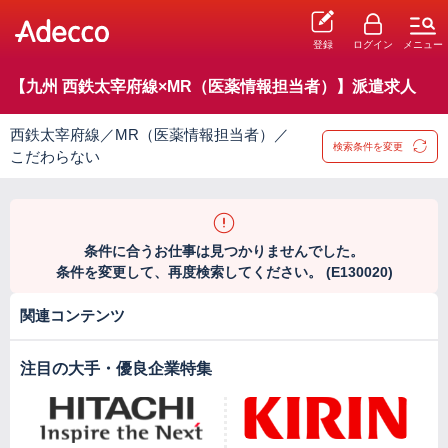
登録
ログイン
メニュー
【九州 西鉄太宰府線×MR（医薬情報担当者）】派遣求人
西鉄太宰府線／MR（医薬情報担当者）／
検索条件を変更
こだわらない
条件に合うお仕事は見つかりませんでした。
条件を変更して、再度検索してください。 (E130020)
関連コンテンツ
注目の大手・優良企業特集