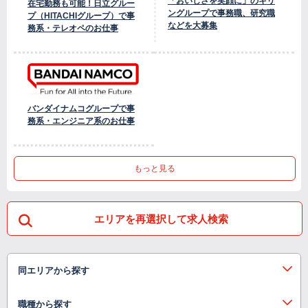
「おいしさを笑顔に」のキリ
在宅勤務も可能！日立グルー
ングループで事務職、研究職
プ（HITACHIグループ）で事
などを大募集
務系・テレオペのお仕事
バンダイナムコグループで事
務系・エンジニア系のお仕事
もっと見る
エリアを再選択して求人検索
同エリアから探す
職種から探す