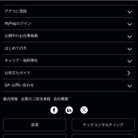
アデコに登録
MyPagログイン
公開中のお仕事検索
はじめての方
キャリア・福利厚生
お役立ちガイド
QA･お問い合わせ
拠点情報
企業のご担当者様
会社概要
派遣
テックコンサルティング