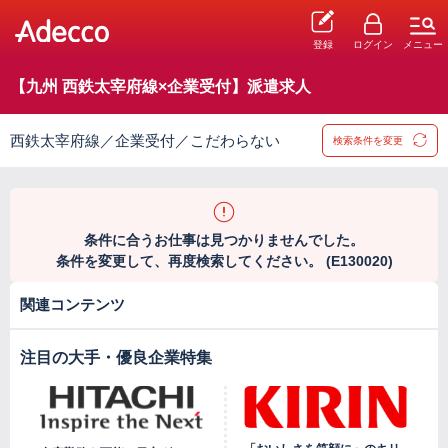
登録
ログイン
メニュー
【九州 西鉄太宰府線×企業受付】派遣求人
西鉄太宰府線／企業受付／こだわらない
検索条件を変更
条件に合うお仕事は見つかりませんでした。
条件を変更して、再度検索してください。 (E130020)
関連コンテンツ
注目の大手・優良企業特集