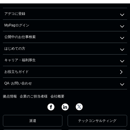
アデコに登録
MyPagログイン
公開中のお仕事検索
はじめての方
キャリア・福利厚生
お役立ちガイド
QA･お問い合わせ
拠点情報
企業のご担当者様
会社概要
派遣
テックコンサルティング