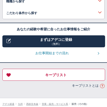
職種から探す
こだわり条件から探す
あなたの経験や希望に合ったお仕事情報をご紹介
まずはアデコに登録
（無料）
お仕事開始までの流れ
キープリスト
キープリストとは
アデコ派遣
九州
西鉄甘木線
営業・販売・サービス系
販売（その他）