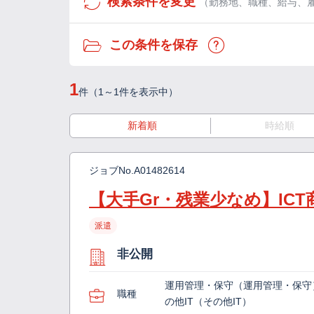
検索条件を変更
（勤務地、職種、給与、
この条件を保存
1
件（1～1件を表示中）
新着順
時給順
ジョブNo.
A01482614
【大手Gr・残業少なめ】IC
派遣
非公開
運用管理・保守（運用管理・保守
職種
の他IT（その他IT）