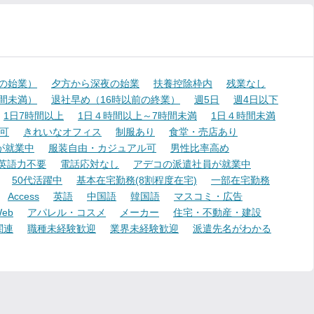
降の始業）
夕方から深夜の始業
扶養控除枠内
残業なし
時間未満）
退社早め（16時以前の終業）
週5日
週4日以下
1日7時間以上
1日４時間以上～7時間未満
1日４時間未満
可
きれいなオフィス
制服あり
食堂・売店あり
が就業中
服装自由・カジュアル可
男性比率高め
英語力不要
電話応対なし
アデコの派遣社員が就業中
50代活躍中
基本在宅勤務(8割程度在宅)
一部在宅勤務
Access
英語
中国語
韓国語
マスコミ・広告
eb
アパレル・コスメ
メーカー
住宅・不動産・建設
関連
職種未経験歓迎
業界未経験歓迎
派遣先名がわかる