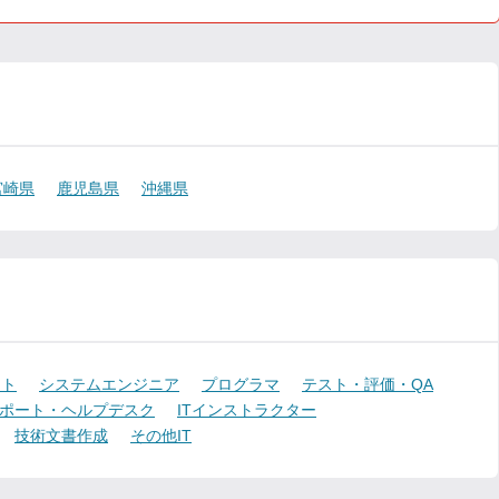
宮崎県
鹿児島県
沖縄県
ント
システムエンジニア
プログラマ
テスト・評価・QA
ポート・ヘルプデスク
ITインストラクター
技術文書作成
その他IT