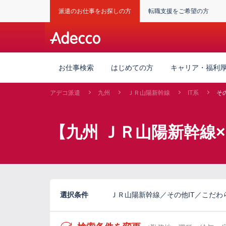
派遣のお仕事をお探しの方
転職支援をご希望の方
お仕事検索
はじめての方
キャリア・福利
アデコ派遣
九州
ＪＲ山陽新幹線
IT系
その
【九州 ＪＲ山陽新幹線×
選択条件
ＪＲ山陽新幹線／その他IT／こだわ