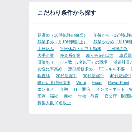
こだわり条件から探す
朝遅め（10時以降の始業）
午後から（12時以
残業多め（月10時間以上）
残業少なめ（月10
土日休み
平日休み・シフト勤務
土日祝のみ
大手企業
外資系企業
駅から5分以内
車通勤
研修あり
少人数（5名以下）の職場
派遣社員
女性比率高め
定型業務多め
PCスキル不要
駅直結
20代活躍中
30代活躍中
40代活躍中
障がい者積極採用
Word
Excel
PowerPoint
エンタメ
金融
IT・通信
インターネット・W
医療・福祉
商社
学校・教育
官公庁・財団
募集人数10名以上