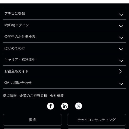
アデコに登録
MyPagログイン
公開中のお仕事検索
はじめての方
キャリア・福利厚生
お役立ちガイド
QA･お問い合わせ
拠点情報
企業のご担当者様
会社概要
派遣
テックコンサルティング