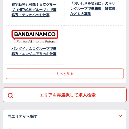
「おいしさを笑顔に」のキリ
在宅勤務も可能！日立グルー
ングループで事務職、研究職
プ（HITACHIグループ）で事
などを大募集
務系・テレオペのお仕事
バンダイナムコグループで事
務系・エンジニア系のお仕事
もっと見る
エリアを再選択して求人検索
同エリアから探す