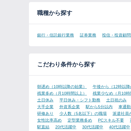
職種から探す
銀行・信託銀行業務
証券業務
投信・投資顧問
こだわり条件から探す
朝遅め（10時以降の始業）
午後から（12時以
残業多め（月10時間以上）
残業少なめ（月10
土日休み
平日休み・シフト勤務
土日祝のみ
大手企業
外資系企業
駅から5分以内
車通勤
研修あり
少人数（5名以下）の職場
派遣社員
女性比率高め
定型業務多め
PCスキル不要
駅直結
20代活躍中
30代活躍中
40代活躍中