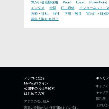
障がい者積極採用
Word
Excel
PowerPoint
エンタメ
金融
IT・通信
インターネット・W
医療・福祉
商社
学校・教育
官公庁・財団
募集人数10名以上
アデコに登録
キャリ
MyPagログイン
キャリア
公開中のお仕事検索
キャリア
はじめての方
福利厚生
アデコの取り組み
そのほか
派遣の登録からお仕事開始までの流れ