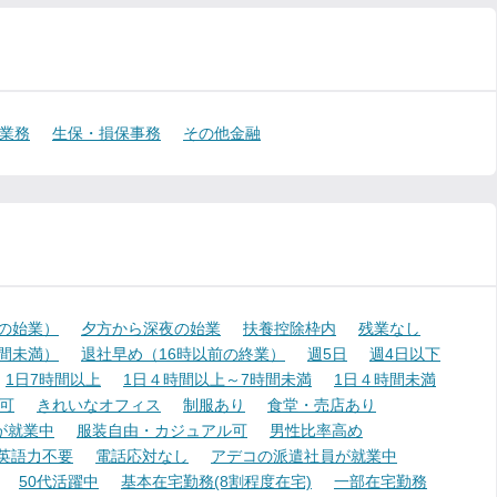
業務
生保・損保事務
その他金融
降の始業）
夕方から深夜の始業
扶養控除枠内
残業なし
時間未満）
退社早め（16時以前の終業）
週5日
週4日以下
1日7時間以上
1日４時間以上～7時間未満
1日４時間未満
可
きれいなオフィス
制服あり
食堂・売店あり
が就業中
服装自由・カジュアル可
男性比率高め
英語力不要
電話応対なし
アデコの派遣社員が就業中
50代活躍中
基本在宅勤務(8割程度在宅)
一部在宅勤務