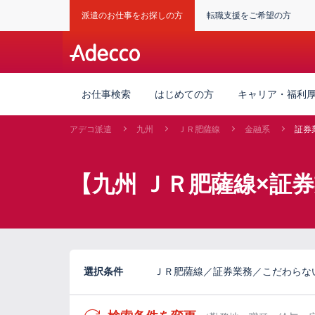
派遣のお仕事をお探しの方
転職支援をご希望の方
お仕事検索
はじめての方
キャリア・福利
アデコ派遣
九州
ＪＲ肥薩線
金融系
証券
【九州 ＪＲ肥薩線×証
選択条件
ＪＲ肥薩線／証券業務／こだわらな