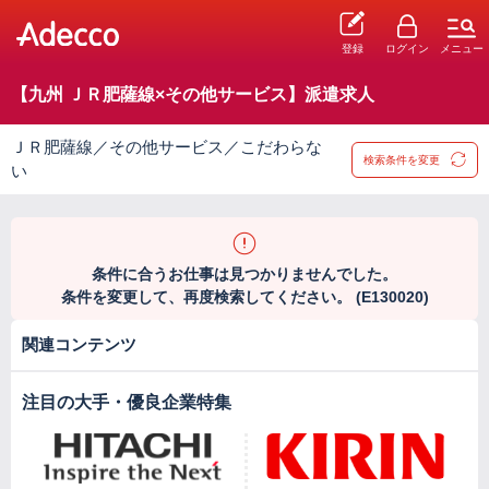
登録
ログイン
メニュー
【九州 ＪＲ肥薩線×その他サービス】派遣求人
ＪＲ肥薩線／その他サービス／こだわらな
検索条件を変更
い
条件に合うお仕事は見つかりませんでした。
条件を変更して、再度検索してください。 (E130020)
関連コンテンツ
注目の大手・優良企業特集