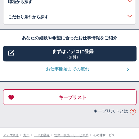
職種から探す
こだわり条件から探す
あなたの経験や希望に合ったお仕事情報をご紹介
まずはアデコに登録
（無料）
お仕事開始までの流れ
キープリスト
キープリストとは
アデコ派遣
九州
ＪＲ肥薩線
営業・販売・サービス系
その他サービス