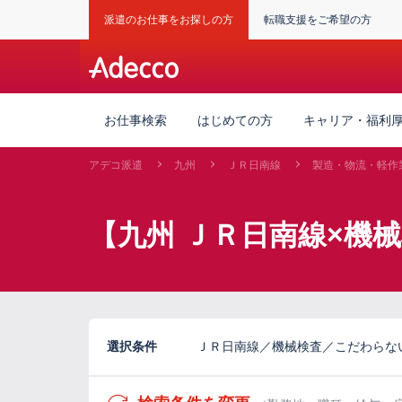
派遣のお仕事をお探しの方
転職支援をご希望の方
お仕事検索
はじめての方
キャリア・福利
アデコ派遣
九州
ＪＲ日南線
製造・物流・軽作
【九州 ＪＲ日南線×機
選択条件
ＪＲ日南線／機械検査／こだわらな