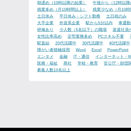
朝遅め（10時以降の始業）
午後から（12時以
残業多め（月10時間以上）
残業少なめ（月10
土日休み
平日休み・シフト勤務
土日祝のみ
大手企業
外資系企業
駅から5分以内
車通勤
研修あり
少人数（5名以下）の職場
派遣社員
女性比率高め
定型業務多め
PCスキル不要
駅直結
20代活躍中
30代活躍中
40代活躍中
障がい者積極採用
Word
Excel
PowerPoint
エンタメ
金融
IT・通信
インターネット・W
医療・福祉
商社
学校・教育
官公庁・財団
募集人数10名以上