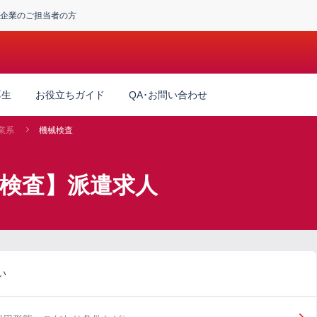
企業のご担当者の方
厚生
お役立ちガイド
QA･お問い合わせ
業系
機械検査
械検査】派遣求人
い