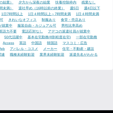
降の始業）
夕方から深夜の始業
扶養控除枠内
残業なし
時間未満）
退社早め（16時以前の終業）
週5日
週4日以下
1日7時間以上
1日４時間以上～7時間未満
1日４時間未満
可
きれいなオフィス
制服あり
食堂・売店あり
が就業中
服装自由・カジュアル可
男性比率高め
英語力不要
電話応対なし
アデコの派遣社員が就業中
50代活躍中
基本在宅勤務(8割程度在宅)
一部在宅勤務
Access
英語
中国語
韓国語
マスコミ・広告
eb
アパレル・コスメ
メーカー
住宅・不動産・建設
関連
職種未経験歓迎
業界未経験歓迎
派遣先名がわかる