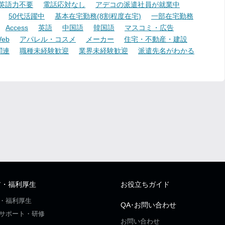
英語力不要
電話応対なし
アデコの派遣社員が就業中
50代活躍中
基本在宅勤務(8割程度在宅)
一部在宅勤務
Access
英語
中国語
韓国語
マスコミ・広告
eb
アパレル・コスメ
メーカー
住宅・不動産・建設
関連
職種未経験歓迎
業界未経験歓迎
派遣先名がわかる
ア・福利厚生
お役立ちガイド
・福利厚生
QA･お問い合わせ
サポート・研修
お問い合わせ