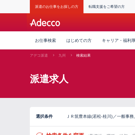
派遣のお仕事をお探しの方
転職支援をご希望の方
お仕事検索
はじめての方
キャリア・福利
アデコ派遣
九州
検索結果
派遣求人
選択条件
ＪＲ筑豊本線(若松-桂川)／一般事