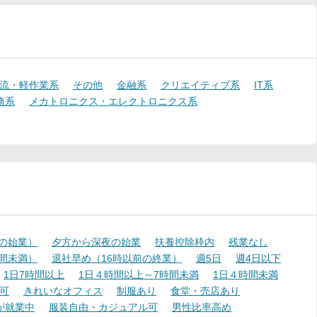
流・軽作業系
その他
金融系
クリエイティブ系
IT系
務系
メカトロニクス・エレクトロニクス系
降の始業）
夕方から深夜の始業
扶養控除枠内
残業なし
時間未満）
退社早め（16時以前の終業）
週5日
週4日以下
1日7時間以上
1日４時間以上～7時間未満
1日４時間未満
可
きれいなオフィス
制服あり
食堂・売店あり
が就業中
服装自由・カジュアル可
男性比率高め