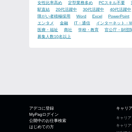
女性比率高め
定型業務多め
PCスキル不要
駅直結
20代活躍中
30代活躍中
40代活躍中
障がい者積極採用
Word
Excel
PowerPoint
エンタメ
金融
IT・通信
インターネット・W
医療・福祉
商社
学校・教育
官公庁・財団
募集人数10名以上
アデコに登録
キャリ
MyPagログイン
キャリア
公開中のお仕事検索
キャリア
はじめての方