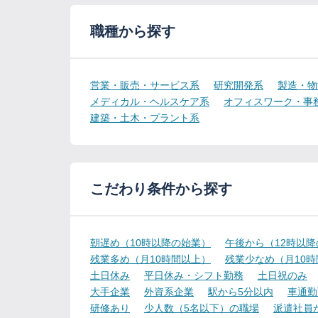
職種から探す
営業・販売・サービス系
研究開発系
製造・物
メディカル・ヘルスケア系
オフィスワーク・事
建築・土木・プラント系
こだわり条件から探す
朝遅め（10時以降の始業）
午後から（12時以
残業多め（月10時間以上）
残業少なめ（月10
土日休み
平日休み・シフト勤務
土日祝のみ
大手企業
外資系企業
駅から5分以内
車通勤
研修あり
少人数（5名以下）の職場
派遣社員