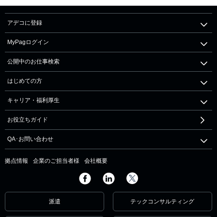
アデコに登録
MyPagログイン
公開中のお仕事検索
はじめての方
キャリア・福利厚生
お役立ちガイド
QA･お問い合わせ
拠点情報
企業のご担当者様
会社概要
派遣
テックコンサルティング