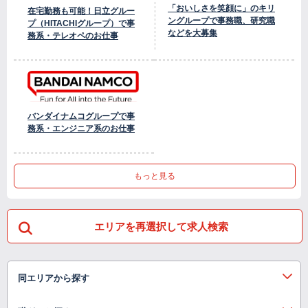
「おいしさを笑顔に」のキリ
在宅勤務も可能！日立グルー
ングループで事務職、研究職
プ（HITACHIグループ）で事
などを大募集
務系・テレオペのお仕事
バンダイナムコグループで事
務系・エンジニア系のお仕事
もっと見る
エリアを再選択して求人検索
同エリアから探す