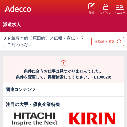
登録
ログイン
メニュー
派遣求人
ＪＲ筑豊本線〔原田線〕／広報・宣伝・IR
検索条件を変更
／こだわらない
条件に合うお仕事は見つかりませんでした。
条件を変更して、再度検索してください。 (E130020)
関連コンテンツ
注目の大手・優良企業特集