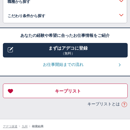
職種から探す
こだわり条件から探す
あなたの経験や希望に合ったお仕事情報をご紹介
まずはアデコに登録
（無料）
お仕事開始までの流れ
キープリスト
キープリストとは
アデコ派遣
九州
検索結果