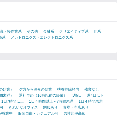
流・軽作業系
その他
金融系
クリエイティブ系
IT系
務系
メカトロニクス・エレクトロニクス系
降の始業）
夕方から深夜の始業
扶養控除枠内
残業なし
時間未満）
退社早め（16時以前の終業）
週5日
週4日以下
1日7時間以上
1日４時間以上～7時間未満
1日４時間未満
可
きれいなオフィス
制服あり
食堂・売店あり
が就業中
服装自由・カジュアル可
男性比率高め