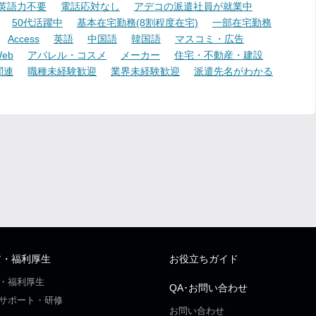
英語力不要
電話応対なし
アデコの派遣社員が就業中
50代活躍中
基本在宅勤務(8割程度在宅)
一部在宅勤務
Access
英語
中国語
韓国語
マスコミ・広告
eb
アパレル・コスメ
メーカー
住宅・不動産・建設
関連
職種未経験歓迎
業界未経験歓迎
派遣先名がわかる
ア・福利厚生
お役立ちガイド
・福利厚生
QA･お問い合わせ
サポート・研修
お問い合わせ