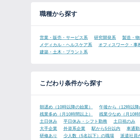
職種から探す
営業・販売・サービス系
研究開発系
製造・物
メディカル・ヘルスケア系
オフィスワーク・事
建築・土木・プラント系
こだわり条件から探す
朝遅め（10時以降の始業）
午後から（12時以
残業多め（月10時間以上）
残業少なめ（月10
土日休み
平日休み・シフト勤務
土日祝のみ
大手企業
外資系企業
駅から5分以内
車通勤
研修あり
少人数（5名以下）の職場
派遣社員