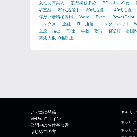
女性比率高め
定型業務多め
PCスキル不要
駅直結
20代活躍中
30代活躍中
40代活躍中
障がい者積極採用
Word
Excel
PowerPoint
エンタメ
金融
IT・通信
インターネット・W
医療・福祉
商社
学校・教育
官公庁・財団
募集人数10名以上
アデコに登録
キャリ
MyPagログイン
キャリア
公開中のお仕事検索
キャリア
はじめての方