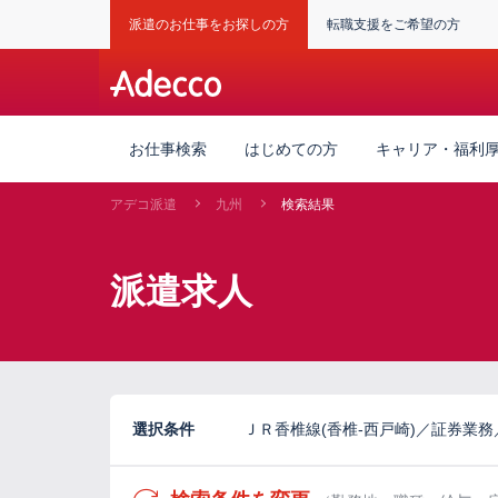
派遣のお仕事をお探しの方
転職支援をご希望の方
お仕事検索
はじめての方
キャリア・福利
アデコ派遣
九州
検索結果
派遣求人
選択条件
ＪＲ香椎線(香椎-西戸崎)／証券業