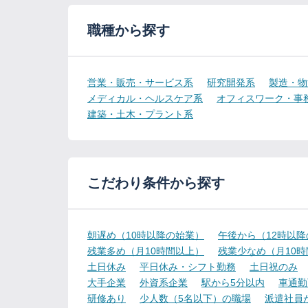
職種から探す
営業・販売・サービス系
研究開発系
製造・物
メディカル・ヘルスケア系
オフィスワーク・事
建築・土木・プラント系
こだわり条件から探す
朝遅め（10時以降の始業）
午後から（12時以
残業多め（月10時間以上）
残業少なめ（月10
土日休み
平日休み・シフト勤務
土日祝のみ
大手企業
外資系企業
駅から5分以内
車通勤
研修あり
少人数（5名以下）の職場
派遣社員