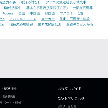
英語力不要
電話応対なし
アデコの派遣社員が就業中
50代活躍中
基本在宅勤務(8割程度在宅)
一部在宅勤務
Access
英語
中国語
韓国語
マスコミ・広告
eb
アパレル・コスメ
メーカー
住宅・不動産・建設
関連
職種未経験歓迎
業界未経験歓迎
派遣先名がわかる
ア・福利厚生
お役立ちガイド
・福利厚生
QA･お問い合わせ
サポート・研修
お問い合わせ