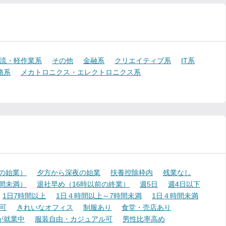
流・軽作業系
その他
金融系
クリエイティブ系
IT系
務系
メカトロニクス・エレクトロニクス系
降の始業）
夕方から深夜の始業
扶養控除枠内
残業なし
時間未満）
退社早め（16時以前の終業）
週5日
週4日以下
1日7時間以上
1日４時間以上～7時間未満
1日４時間未満
可
きれいなオフィス
制服あり
食堂・売店あり
が就業中
服装自由・カジュアル可
男性比率高め