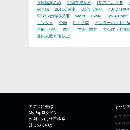
女性比率高め
定型業務多め
PCスキル不要
駅直結
20代活躍中
30代活躍中
40代活躍中
障がい者積極採用
Word
Excel
PowerPoint
エンタメ
金融
IT・通信
インターネット・W
医療・福祉
商社
学校・教育
官公庁・財団
募集人数10名以上
アデコに登録
キャリ
MyPagログイン
キャリア
公開中のお仕事検索
キャリア
はじめての方