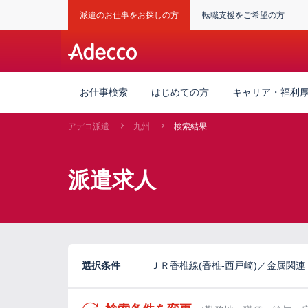
派遣のお仕事をお探しの方
転職支援をご希望の方
お仕事検索
はじめての方
キャリア・福利
アデコ派遣
九州
検索結果
派遣求人
選択条件
ＪＲ香椎線(香椎-西戸崎)／金属関