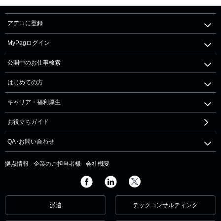
アデコに登録
MyPagログイン
公開中のお仕事検索
はじめての方
キャリア・福利厚生
お役立ちガイド
QA･お問い合わせ
拠点情報
企業のご担当者様
会社概要
派遣
テックコンサルティング