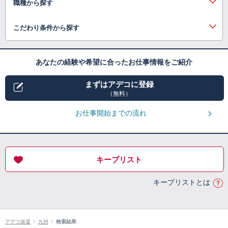
職種から探す
こだわり条件から探す
あなたの経験や希望に合ったお仕事情報をご紹介
まずはアデコに登録
（無料）
お仕事開始までの流れ
キープリスト
キープリストとは
アデコ派遣
九州
検索結果