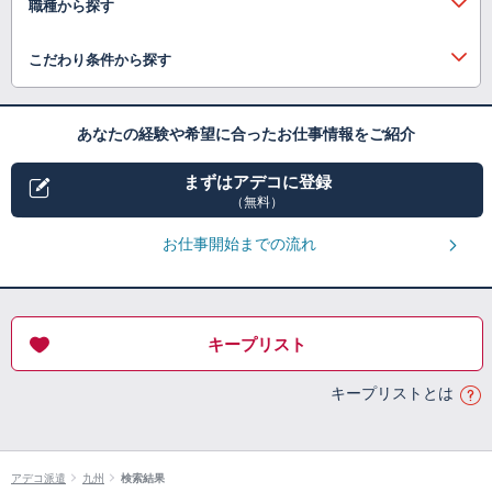
職種から探す
こだわり条件から探す
あなたの経験や希望に合ったお仕事情報をご紹介
まずはアデコに登録
（無料）
お仕事開始までの流れ
キープリスト
キープリストとは
アデコ派遣
九州
検索結果