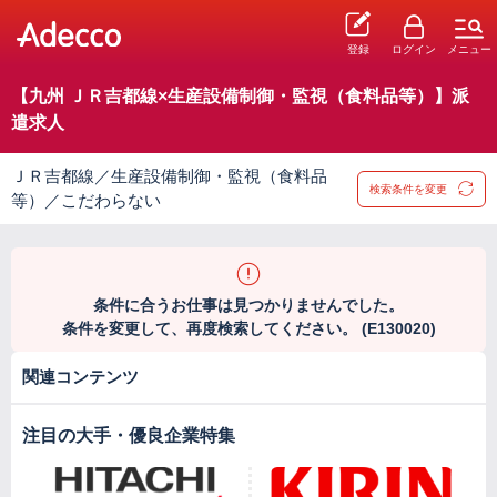
登録
ログイン
メニュー
【九州 ＪＲ吉都線×生産設備制御・監視（食料品等）】派
遣求人
ＪＲ吉都線／生産設備制御・監視（食料品
検索条件を変更
等）／こだわらない
条件に合うお仕事は見つかりませんでした。
条件を変更して、再度検索してください。 (E130020)
関連コンテンツ
注目の大手・優良企業特集