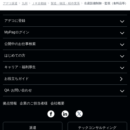
アデコ派遣
九州
ＪＲ吉都線
製造・物流・軽作業系
生産設備制御・監視（食料品等）
アデコに登録
MyPagログイン
公開中のお仕事検索
はじめての方
キャリア・福利厚生
お役立ちガイド
QA･お問い合わせ
拠点情報
企業のご担当者様
会社概要
派遣
テックコンサルティング