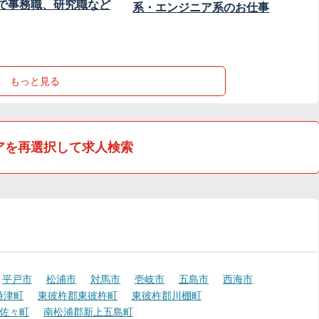
で事務職、研究職など
系・エンジニア系のお仕事
もっと見る
アを再選択して求人検索
平戸市
松浦市
対馬市
壱岐市
五島市
西海市
時津町
東彼杵郡東彼杵町
東彼杵郡川棚町
佐々町
南松浦郡新上五島町