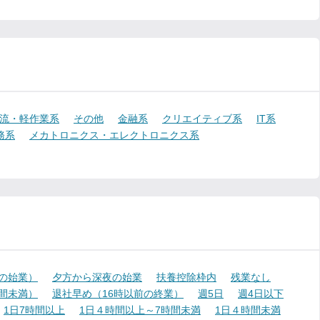
流・軽作業系
その他
金融系
クリエイティブ系
IT系
務系
メカトロニクス・エレクトロニクス系
降の始業）
夕方から深夜の始業
扶養控除枠内
残業なし
時間未満）
退社早め（16時以前の終業）
週5日
週4日以下
1日7時間以上
1日４時間以上～7時間未満
1日４時間未満