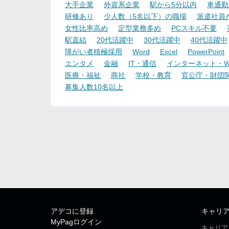
大手企業
外資系企業
駅から5分以内
車通勤
研修あり
少人数（5名以下）の職場
派遣社員
女性比率高め
定型業務多め
PCスキル不要
駅直結
20代活躍中
30代活躍中
40代活躍中
障がい者積極採用
Word
Excel
PowerPoint
エンタメ
金融
IT・通信
インターネット・W
医療・福祉
商社
学校・教育
官公庁・財団
募集人数10名以上
アデコに登録
キャリ
MyPagログイン
キャリア