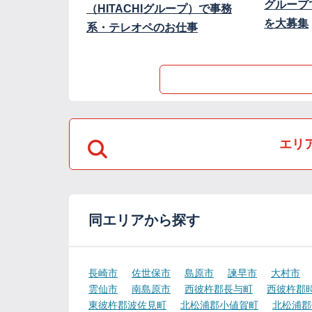
グループ
（HITACHIグループ）で事務
を大募集
系・テレオペのお仕事
エリ
同エリアから探す
長崎市
佐世保市
島原市
諫早市
大村市
雲仙市
南島原市
西彼杵郡長与町
西彼杵郡
東彼杵郡波佐見町
北松浦郡小値賀町
北松浦郡