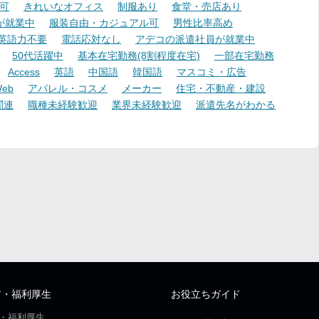
可
きれいなオフィス
制服あり
食堂・売店あり
が就業中
服装自由・カジュアル可
男性比率高め
英語力不要
電話応対なし
アデコの派遣社員が就業中
50代活躍中
基本在宅勤務(8割程度在宅)
一部在宅勤務
Access
英語
中国語
韓国語
マスコミ・広告
eb
アパレル・コスメ
メーカー
住宅・不動産・建設
関連
職種未経験歓迎
業界未経験歓迎
派遣先名がわかる
ア・福利厚生
お役立ちガイド
・福利厚生